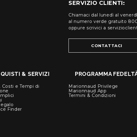
SERVIZIO CLIENTI:
Chiamaci dal lunedì al venerd
al numero verde gratuito 80
oppure scrivici a serviziocli
CONTATTACI
QUISTI & SERVIZI
PROGRAMMA FEDELT
 Costi e Tempi di
Marionnaud Privilege
ione
Marionnaud App
mplici
Termini & Condizioni
i
Regalo
nce Finder