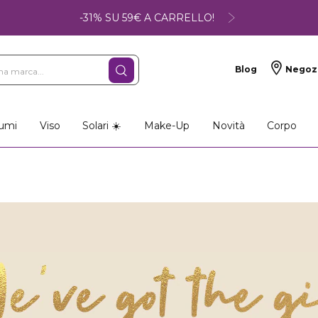
-31% SU 59€ A CARRELLO!
Blog
Negoz
umi
Viso
Solari ☀️
Make-Up
Novità
Corpo