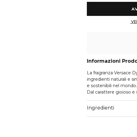
Informazioni Prod
La fragranza Versace D
ingredienti naturali e sin
e sostenibili nel mondo.
Dal carattere gioioso e
elegante. Dylan Blush 
olfattiva l’affascinante
Ingredienti
esaltata dalle materie 
raffinata sensualità.
Le note di testa si apr
l’originalità della mela 