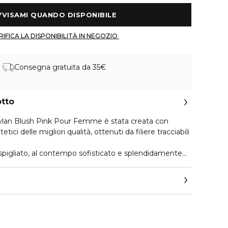
 AVVISAMI QUANDO DISPONIBILE 
 VERIFICA LA DISPONIBILITÀ IN NEGOZIO 
Consegna gratuita da 35€
otto
ylan Blush Pink Pour Femme è stata creata con
tetici delle migliori qualità, ottenuti da filiere tracciabili
 spigliato, al contempo sofisticato e splendidamente
Pink Pour Femme mette al centro della sua creazione
 nota del soffice marshmallow, la cui dolcezza viene
prime più preziose, creando un contrasto intrigante di
ono con la luminosità del bergamotto di Calabria e
fragola, un connubio che infonde alla fragranza allegria e