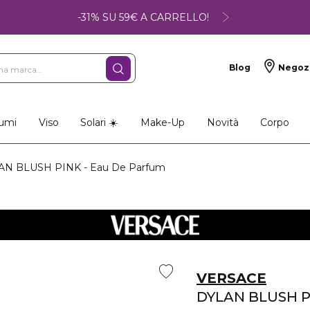
-31% SU 59€ A CARRELLO!
Blog
Negoz
umi
Viso
Solari ☀️
Make-Up
Novità
Corpo
N BLUSH PINK - Eau De Parfum
VERSACE
DYLAN BLUSH P