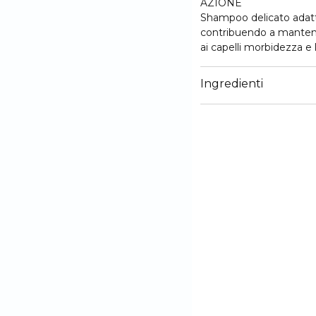
AZIONE
Shampoo delicato adatto a
contribuendo a mantenere
ai capelli morbidezza e
B6 (normalizzante), estr
e Tiglio (lenitivi ed emol
Ingredienti
settimana.
90% ingredienti di origi
Dermatologicamente t
Testato a Nichel, Cromo
Senza parabeni, oli minera
ATTIVI
Vitamina B6, Achillea, C
USO
Distribuire una dose di p
per qualche minuto. Ris
necessario.