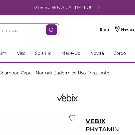
-31% SU 59€ A CARRELLO!
Blog
Negoz
umi
Viso
Solari ☀️
Make-Up
Novità
Corpo
hampoo Capelli Normali Eudermico Uso Frequente
VEBIX
PHYTAMIN