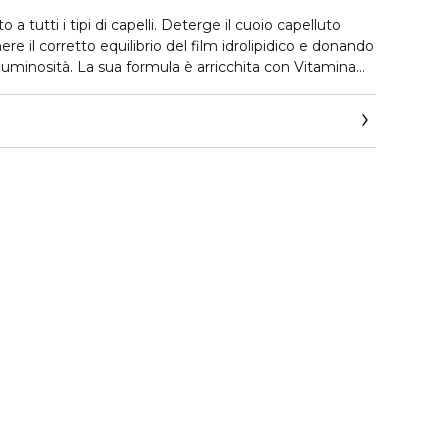
 tutti i tipi di capelli. Deterge il cuoio capelluto
 il corretto equilibrio del film idrolipidico e donando
 luminosità. La sua formula è arricchita con Vitamina
atto di Achillea (seboregolatore), estratti di Calendula
lienti). Indicato per essere utilizzato più volte a
ne naturale.
estato.
, Cobalto e Mercurio.
li e siliconi.
alendula.
rodotto sui capelli inumiditi, frizionare e lasciar agire
ciacquare con cura. Ripetere l’applicazione se