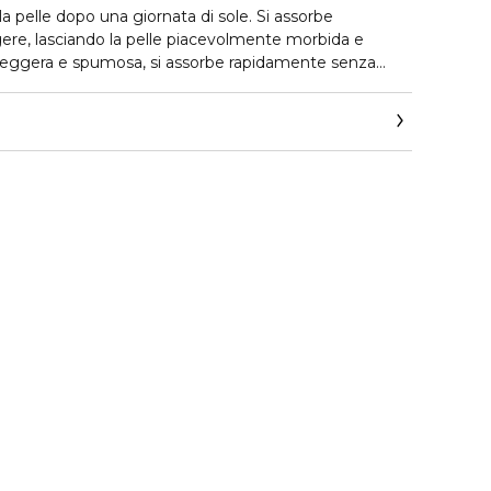
 la pelle dopo una giornata di sole. Si assorbe
re, lasciando la pelle piacevolmente morbida e
 leggera e spumosa, si assorbe rapidamente senza
 Le mousse sono perfette per chi cerca un’idratazione
 formule dense o troppo ricche. Queste regalano una
a immediata e sono perfette per la cura del corpo:
profondità, si assorbono velocemente, senza ungere e
, trasformando la skincare in un rituale sensoriale.
ato su pelli sensibili.
, Cobalto e Mercurio.
 paraffina.
ité, Aloe.
odotto sulla pelle, massaggiando delicatamente fino a
.