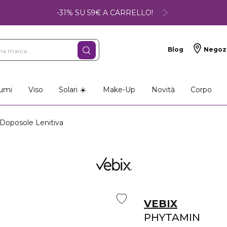
-31% SU 59€ A CARRELLO!
Blog
Negoz
umi
Viso
Solari ☀️
Make-Up
Novità
Corpo
oposole Lenitiva
VEBIX
PHYTAMIN