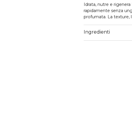
Idrata, nutre e rigenera
rapidamente senza unge
profumata. La texture,
lasciare residui oleosi.
efficace ma non ama le
Ingredienti
sensazione di freschezz
nutrono e idratano in 
profumano delicatamente
Dermatologicamente test
Testato a Nichel, Cromo
Senza siliconi, parabeni,
ATTIVI
Vitamina E, Burro di Kar
USO
Erogare una noce di pr
completo assorbimento