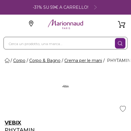
-31% SU 59€ A CARRELLO!
Corpo
Corpo & Bagno
Crema per le mani
PHYTAMIN - 
VEBIX
PHYTAMIN