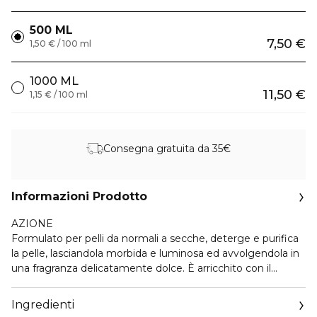
500 ML
7,50 €
1,50 € / 100 ml
1000 ML
11,50 €
1,15 € / 100 ml
Consegna gratuita da 35€
Informazioni Prodotto
AZIONE
Formulato per pelli da normali a secche, deterge e purifica
la pelle, lasciandola morbida e luminosa ed avvolgendola in
una fragranza delicatamente dolce. È arricchito con il
Collagene vegetale che aiuta la pelle a ritrovare tono ed
elasticità grazie alle sue proprietà ridensificanti. Contiene
Ingredienti
Miele, Avena, Aloe e Vitamina E utili per contrastare la