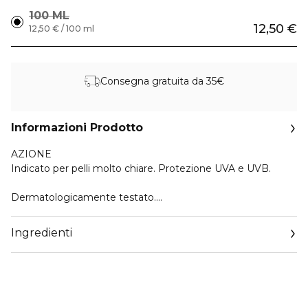
100 ML
12,50 €
12,50 € / 100 ml
Consegna gratuita da 35€
Informazioni Prodotto
AZIONE
Indicato per pelli molto chiare. Protezione UVA e UVB.
Dermatologicamente testato.
Testato a Nichel, Cromo, Cobalto e Mercurio.
Senza paraffina e parabeni.
Ingredienti
ATTIVI
Vitamina E, Aloe Vera da coltivazione biologica.
USO