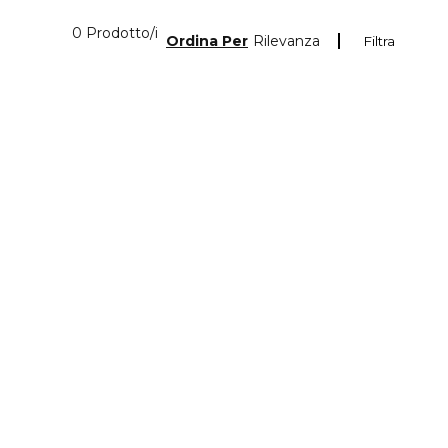
0 Prodotti visualizzati
0 Prodotto/i
Ordina Per
Rilevanza
Filtra