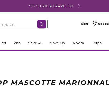
-31% SU 59€ A CARRELLO!
Blog
Negoz
umi
Viso
Solari ☀️
Make-Up
Novità
Corpo
OP MASCOTTE MARIONNA