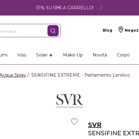
-31% SU 59€ A CARRELLO!
Blog
Negoz
umi
Viso
Solari ☀️
Make-Up
Novità
Corpo
Acqua Spray
SENSIFINE EXTREME - Trattamento Lenitivo
SVR
SENSIFINE EXT