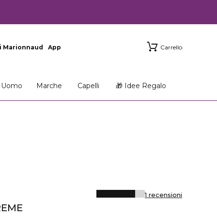
i Marionnaud
App
Carrello
Uomo
Marche
Capelli
🎁 Idee Regalo
1 recensioni
REME