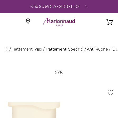
-31% SU 59€ A CARRELLO!
Trattamenti Viso
Trattamenti Specifici
Anti Rughe
DEN