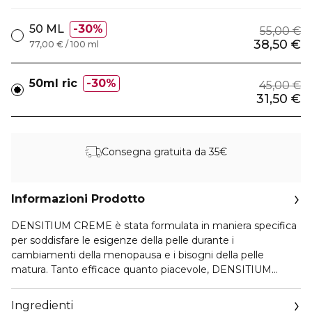
50 ML
30%
55,00 €
38,50 €
77,00 € / 100 ml
50ml ric
30%
45,00 €
31,50 €
Consegna gratuita da 35€
Informazioni Prodotto
DENSITIUM CREME è stata formulata in maniera specifica
per soddisfare le esigenze della pelle durante i
cambiamenti della menopausa e i bisogni della pelle
matura. Tanto efficace quanto piacevole, DENSITIUM
CREME ha alla base un complesso di principi attivi
dermatologici selezionati: Acido Ialuronico ultra-
Ingredienti