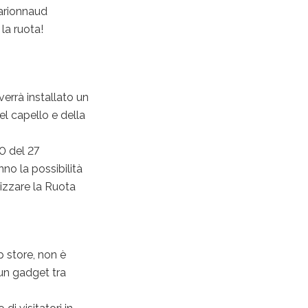
Marionnaud
la ruota!
verrà installato un
el capello e della
00 del 27
no la possibilità
ilizzare la Ruota
 store, non è
e un gadget tra