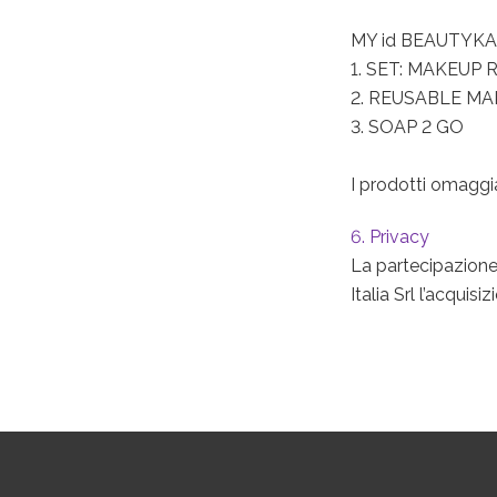
MY id BEAUTYKA
1. SET: MAKEUP
2. REUSABLE M
3. SOAP 2 GO
I prodotti omaggia
6. Privacy
La partecipazion
Italia Srl l’acquis