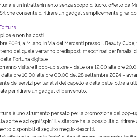
rtuna è un intrattenimento senza scopo di lucro, offerto da 
 Srl che consente di ritirare un gadget semplicemente girando 
 Fortuna
plice e non ha costi.
embre 2024, a Milano, in Via dei Mercanti presso il Beauty Cube, 
nterno del quale verranno predisposti macchinari per l’analisi d
della Fortuna digitale.
orranno visitare il pop-up store – dalle ore 12.00 alle ore 20.
dalle ore 10.00 alle ore 00.00 del 28 settembre 2024 – avran
ente dei servizi per l’analisi del capello e della pelle, oltre a ut
tale per ritirare un gadget di benvenuto.
rtuna è uno strumento pensato per la promozione del pop-up
la sorte e ad ogni “spin” il visitatore ha la possibilità di ritirar
ento disponibili di seguito meglio descritti.