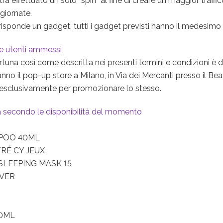
rà effettuato un solo “spin” al fine di creare un maggior traffico 
giornate.
risponde un gadget, tutti i gadget previsti hanno il medesimo 
 e utenti ammessi
tuna così come descritta nei presenti termini e condizioni è d
anno il pop-up store a Milano, in Via dei Mercanti presso il B
d esclusivamente per promozionare lo stesso.
a secondo le disponibilità del momento
MPOO 40ML
TRÉ CY JEUX
Y SLEEPING MASK 15
LVER
50ML