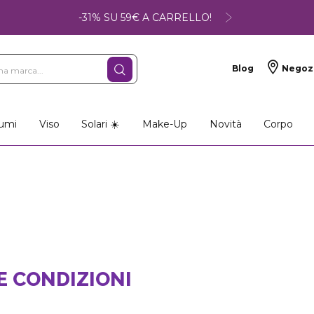
-31% SU 59€ A CARRELLO!
Blog
Negoz
umi
Viso
Solari ☀️
Make-Up
Novità
Corpo
E CONDIZIONI