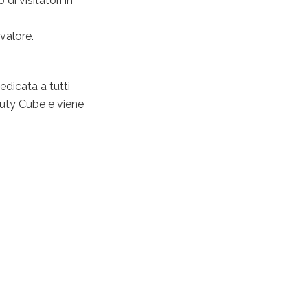
di visitatori in
valore.
edicata a tutti
eauty Cube e viene