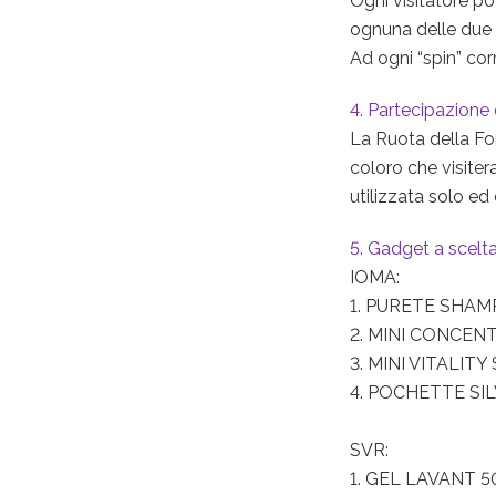
Ogni visitatore pot
ognuna delle due 
Ad ogni “spin” cor
4. Partecipazione
La Ruota della For
coloro che visiter
utilizzata solo e
5. Gadget a scelt
IOMA:
1. PURETE SHA
2. MINI CONCEN
3. MINI VITALIT
4. POCHETTE SI
SVR:
1. GEL LAVANT 