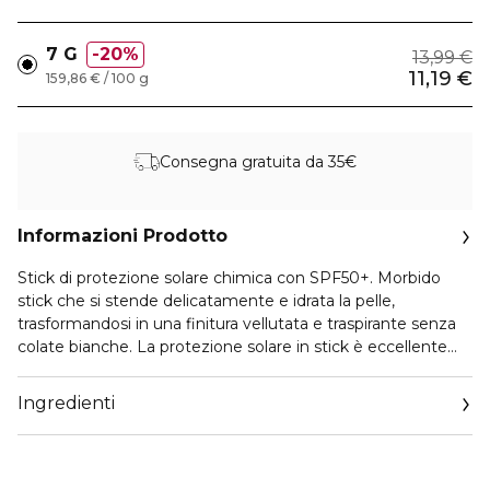
7 G
20%
13,99 €
11,19 €
159,86 € / 100 g
Consegna gratuita da 35€
Informazioni Prodotto
Stick di protezione solare chimica con SPF50+. Morbido
stick che si stende delicatamente e idrata la pelle,
trasformandosi in una finitura vellutata e traspirante senza
colate bianche. La protezione solare in stick è eccellente
per la portabilità e la praticità. Contiene tannino, che lenisce
i pori e controlla la produzione di sebo. La foglia di agave blu
Ingredienti
rimuove le cellule morte ostinate per una pelle liscia. Il
derivato della vitamina E aiuta a prevenire i danni
infiammatori dopo l'esposizione ai raggi UV. I polimeri
porosi formano una pellicola sottile che conferisce alla pelle