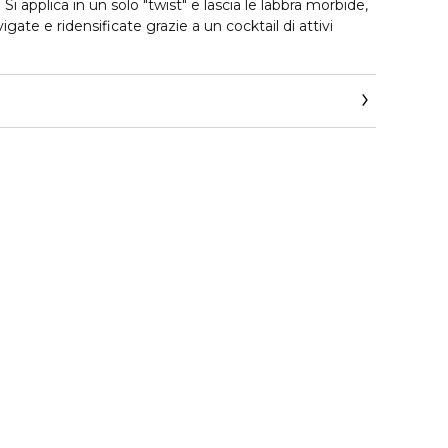
Si applica in un solo "twist" e lascia le labbra morbide,
vigate e ridensificate grazie a un cocktail di attivi
ale, fondente e scorrevole, reinventa i codici del
acili da portare, accompagnano tutti i desideri di
ale al più intenso.
a nuova matita XXL non si tempera.