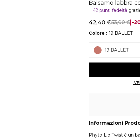
Balsamo labbra co
42 punti fedeltà
grazi
42,40 €
53,00 €
2
Colore
19 BALLET
19 BALLET
Informazioni Prod
Phyto-Lip Twist è un ba