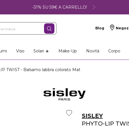
-31% SU 59€ A CARRELLO!
Blog
Negoz
umi
Viso
Solari ☀️
Make-Up
Novità
Corpo
P TWIST - Balsamo labbra colorato Mat
SISLEY
PHYTO-LIP TWI