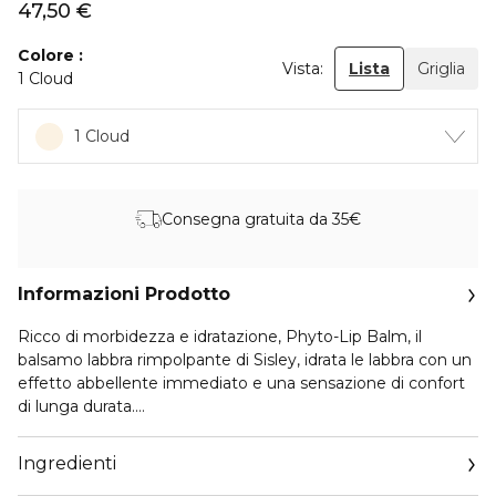
47,50 €
Colore
Vista:
Lista
Griglia
1 Cloud
1 Cloud
Consegna gratuita da 35€
Informazioni Prodotto
Ricco di morbidezza e idratazione, Phyto-Lip Balm, il
balsamo labbra rimpolpante di Sisley, idrata le labbra con un
effetto abbellente immediato e una sensazione di confort
di lunga durata.
La sua texture fondente e sensoriale si combina con una
Ingredienti
formula lenitiva, che avvolge le labbra con un film sottile e