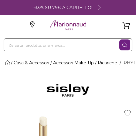
-33% SU 79€ A CARRELLO!
Casa & Accessori
Accessori Make-Up
Ricariche
PHYTO