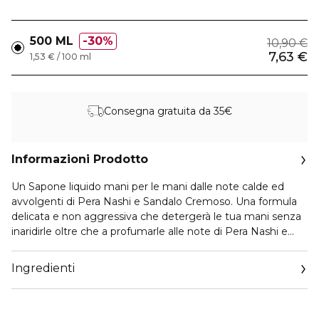
500 ML
30%
10,90 €
7,63 €
1,53 € / 100 ml
Consegna gratuita da 35€
Informazioni Prodotto
Un Sapone liquido mani per le mani dalle note calde ed
avvolgenti di Pera Nashi e Sandalo Cremoso. Una formula
delicata e non aggressiva che detergerà le tua mani senza
inaridirle oltre che a profumarle alle note di Pera Nashi e
Vaniglia. Un Sapone liquido mani dalla confezione legante
che decorerà la tua casa. Ideale per l'uso quotidiano e per
Ingredienti
tutta la famiglia.