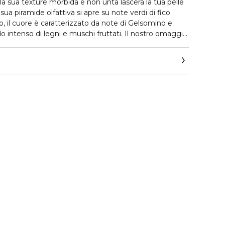
la sua texture morbida e non unta lascerà la tua pelle
ua piramide olfattiva si apre su note verdi di fico
o, il cuore è caratterizzato da note di Gelsomino e
do intenso di legni e muschi fruttati. Il nostro omaggio
 del nostro mar Mediterraneo.
sa tra l’Africa e l’Europa, immersa in un mare blu
La Perla Nera” del Mediterraneo. Un’isola tutta da
azione selvaggia e insenatura incastonate nella roccia.
l colore bianco rosato, grande e appariscente è la
sola di rara bellezza e unicità.