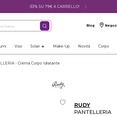
-33% SU 79€ A CARRELLO!
Blog
Negoz
umi
Viso
Solari ☀️
Make-Up
Novità
Corpo
LERIA - Crema Corpo Idratante
RUDY
PANTELLERIA