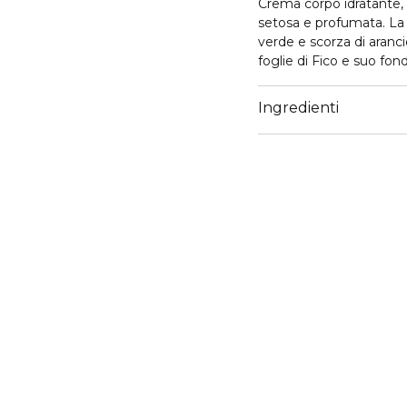
Crema corpo idratante, 
setosa e profumata. La s
verde e scorza di aranci
foglie di Fico e suo fon
a Pantelleria perla rara
Ingredienti
Pantelleria, isola sospe
cobalto, è denominata “
scoprire, ricca di veget
Il fiore del Cappero, da
pianta simbolo di quest’I