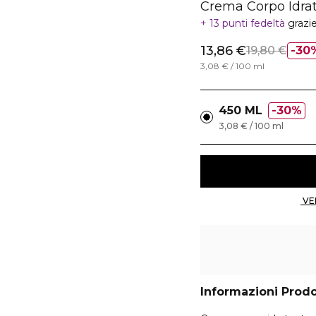
Crema Corpo Idra
13 punti fedeltà
grazi
13,86 €
19,80 €
30
3,08 € / 100 ml
450 ML
30%
3,08 € / 100 ml
Informazioni Prod