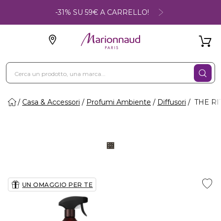
-31% SU 59€ A CARRELLO!
Casa & Accessori
Profumi Ambiente
Diffusori
THE RIT
UN OMAGGIO PER TE