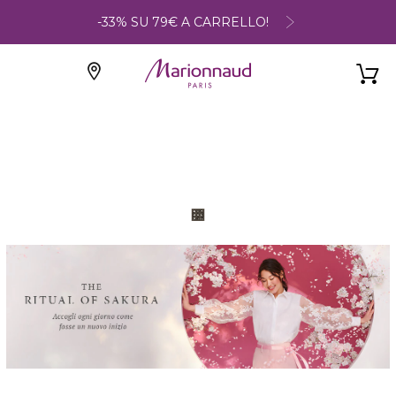
-33% SU 79€ A CARRELLO!