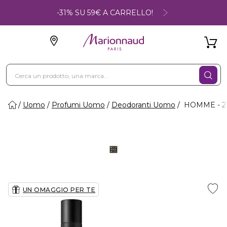
-31% SU 59€ A CARRELLO!
Uomo
Profumi Uomo
Deodoranti Uomo
HOMME - 24H
UN OMAGGIO PER TE