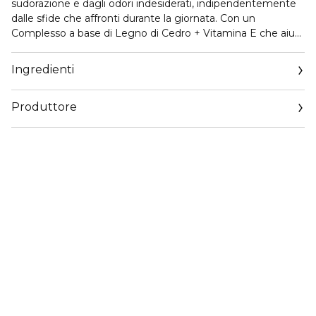
sudorazione e dagli odori indesiderati, indipendentemente
dalle sfide che affronti durante la giornata. Con un
Complesso a base di Legno di Cedro + Vitamina E che aiuta
a lenire e a proteggere le ascelle. Con una fragranza
tonificante e aromatica.
Ingredienti
• Antitraspirante 24 ore
Produttore
• Aiuta a bloccare il sudore
• Complesso a base di Legno di Cedro + Vitamina E
Email
• Tonificante
qualityenquiries@rituals.com
• Adatto a tutti i tipi di pelle
• Formulato per Lui