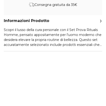
Consegna gratuita da 35€
Informazioni Prodotto
Scopri il lusso della cura personale con il Set Prova Rituals
Homme, pensato appositamente per l'uomo moderno che
desidera elevare la propria routine di bellezza. Questo set
accuratamente selezionato include prodotti essenziali che
agiscono in sinergia per offrire un'esperienza rinfrescante e
rivitalizzante.
Prodotti essenziali inclusi nel Set:
Schiuma Doccia: 50 ml di una lussuosa e cremosa coccola
che deterge e idrata la pelle, lasciando una piacevole
fragranza.
Spray Antitraspirante 24 ore: 50 ml di potente protezione
contro la sudorazione, per una sensazione di freschezza
che dura tutto il giorno.