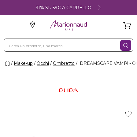
-31% SU 59€ A CARRELLO!
Make-up
Occhi
Ombretto
DREAMSCAPE VAMP! - Ombr