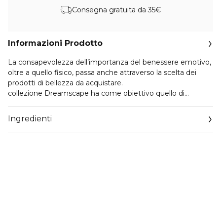
Consegna gratuita da 35€
Informazioni Prodotto
La consapevolezza dell’importanza del benessere emotivo,
oltre a quello fisico, passa anche attraverso la scelta dei
prodotti di bellezza da acquistare.
collezione Dreamscape ha come obiettivo quello di
scatenare emozioni positive, come tranquillità e serenità.
Attraverso i colori pastello e le fragranze rilassanti, la
Ingredienti
collezione Dreamscape regala un momento di quiete e
pace interiore nella routine quotidiana di ogni persona.
I colori pastello, scelti per il packaging primario e
secondario, sono in linea con i trend del beauty e del
fashion per la primavera 2024.
Una miscela di perle multidimensionali crea un’inedita
texture dall’effetto optical 3D.
Facile da applicare, garantisce uno spettacolare colore
multi-sfaccettato.
Colore intenso, finish luminoso e riflessi inaspettati per un