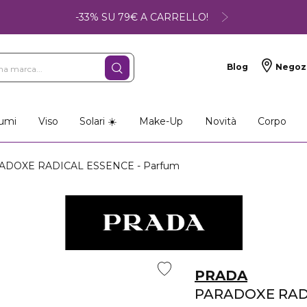
-33% SU 79€ A CARRELLO!
Blog
Negoz
umi
Viso
Solari ☀️
Make-Up
Novità
Corpo
DOXE RADICAL ESSENCE - Parfum
PRADA
PARADOXE RAD