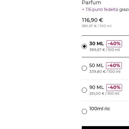
Parfum
116 punti fedeltà
graz
116,90 €
389,67 € / 100 ml
30 ML
40%
389,67 € / 100 ml
50 ML
40%
339,80 € / 100 ml
90 ML
40%
251,00 € / 100 ml
100ml ric