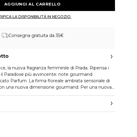
 AGGIUNGI AL CARRELLO 
 VERIFICA LA DISPONIBILITÀ IN NEGOZIO 
Consegna gratuita da 35€
otto
e, la nuova fragranza femminile di Prada. Ripensa i
il Paradoxe più avvincente: note gourmand
icato Parfum. La firma floreale ambrata sensoriale di
 con una nuova dimensione gourmand. Per una nuova
i gourmand, i maestri profumieri Nadège Le
Maisondieu e Antoine Maisondieu hanno scelto e
iconici, rivelando nuove sensazioni olfattive. La firma
reinterpretata come un dolce fiore commestibile,
e all'Assoluta di Cuore di Fiore d'Arancio. Il cuore svela
i Pistacchio Salato, con note tostate e salate. Alla
o di Sandalo dona sofisticatezza, per una scia