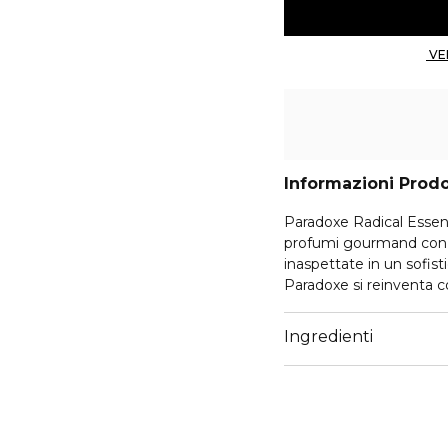
Informazioni Prod
Paradoxe Radical Essenc
profumi gourmand con 
inaspettate in un sofist
Paradoxe si reinventa
prospettiva sui profum
Garlantezec, Shyamala 
Ingredienti
reinventato ingredienti 
floreale di Paradoxe è 
grazie all'Olio di Neroli 
un inaspettato Accordo d
base, un cremoso Accord