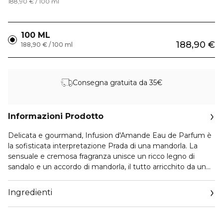
188,90 € / 100 ml
100 ML
188,90 €
188,90 € / 100 ml
Consegna gratuita da 35€
Informazioni Prodotto
Delicata e gourmand, Infusion d'Amande Eau de Parfum è
la sofisticata interpretazione Prada di una mandorla. La
sensuale e cremosa fragranza unisce un ricco legno di
sandalo e un accordo di mandorla, il tutto arricchito da un
vibrante bergamotto e da note di anice stellato. Il flacone
del profumo Infusion d'Amande incarna la quintessenza dei
Ingredienti
codici di Prada. Il tappo in pelle saffiano blu richiama la
dolcezza dell'infuso.