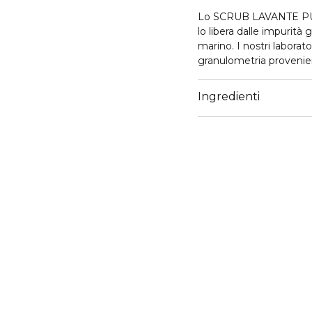
Lo SCRUB LAVANTE PURI
lo libera dalle impurità g
marino. I nostri labora
granulometria provenient
cuoio capelluto. Questa t
trasforma in una mousse
Ingredienti
di olio essenziale di euc
di eucalipto purifica e r
Questo trattamento 2 i
non solo: stimola la mi
equilibrio il cuoio capell
trattamento detox ideal
97% di ingredienti di ori