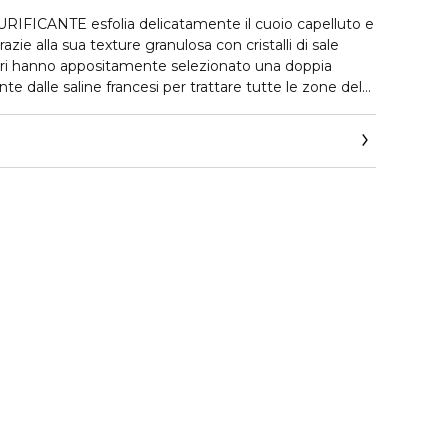
FICANTE esfolia delicatamente il cuoio capelluto e
razie alla sua texture granulosa con cristalli di sale
tori hanno appositamente selezionato una doppia
e dalle saline francesi per trattare tutte le zone del
exture ultra-sensoriale si scioglie sui capelli e si
 delicata e leggera che rilascia un profumo rilassante
alipto. Rinomato per le sue proprietà antisettiche, l'olio
infresca il cuoio capelluto, riducendo l'eccesso di sebo.
n 1 è sia uno scrub che uno shampoo detergente, ma
crocircolazione attraverso il massaggio e mantiene in
uto. I capelli diventano più leggeri e sani. Il
e!
gine naturale. Senza siliconi e tensioattivi solfati.