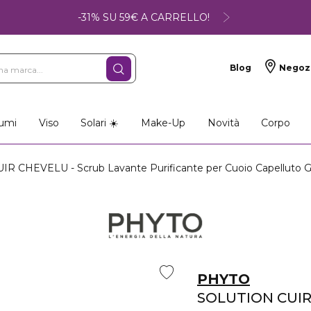
-31% SU 59€ A CARRELLO!
Blog
Negoz
umi
Viso
Solari ☀️
Make-Up
Novità
Corpo
 CHEVELU - Scrub Lavante Purificante per Cuoio Capelluto G
PHYTO
SOLUTION CUI