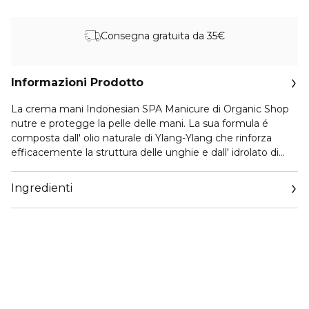
Consegna gratuita da 35€
Informazioni Prodotto
La crema mani Indonesian SPA Manicure di Organic Shop
nutre e protegge la pelle delle mani. La sua formula é
composta dall' olio naturale di Ylang-Ylang che rinforza
efficacemente la struttura delle unghie e dall' idrolato di
Fiori d'arancio che ne assicura la morbidezza giá dalla prima
applicazione.
Ingredienti