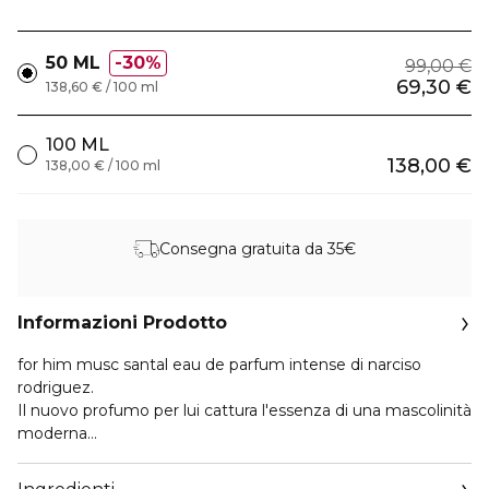
50 ML
30%
99,00 €
69,30 €
138,60 € / 100 ml
100 ML
138,00 €
138,00 € / 100 ml
Consegna gratuita da 35€
Informazioni Prodotto
for him musc santal eau de parfum intense di narciso
rodriguez.
Il nuovo profumo per lui cattura l'essenza di una mascolinità
moderna
Scopri la mascolinità moderna di for him musc santal eau
de parfum intense, la nuova fragranza maschile irresistibile