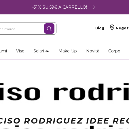
-31% SU 59€ A CARRELLO!
Blog
Negoz
umi
Viso
Solari ☀️
Make-Up
Novità
Corpo
CISO RODRIGUEZ IDEE RE