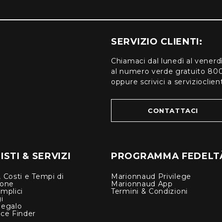
SERVIZIO CLIENTI:
Chiamaci dal lunedì al venerd
al numero verde gratuito 80
oppure scrivici a serviziocli
CONTATTACI
STI & SERVIZI
PROGRAMMA FEDELT
 Costi e Tempi di
Marionnaud Privilege
ione
Marionnaud App
mplici
Termini & Condizioni
i
Regalo
nce Finder