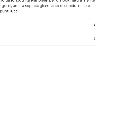
nello da fondotinta Naj Oleari per un look naturalmente
igomi, arcata sopraccigliare, arco di cupido, naso e
punti luce.
a.it