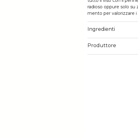
tutto il viso con il pen
radioso oppure solo su z
mento per valorizzare i 
Ingredienti
Produttore
Email
euroitalia.italy@euroitali