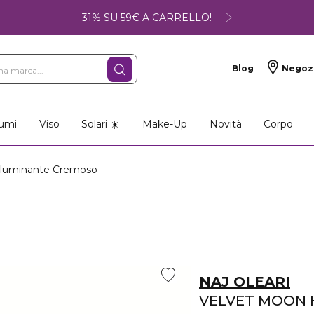
-31% SU 59€ A CARRELLO!
Blog
Negoz
umi
Viso
Solari ☀️
Make-Up
Novità
Corpo
lluminante Cremoso
NAJ OLEARI
VELVET MOON 