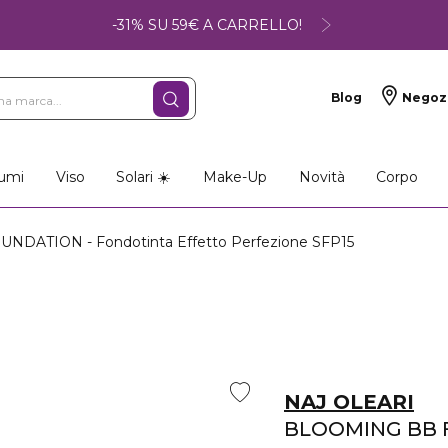
-31% SU 59€ A CARRELLO!
Blog
Negoz
umi
Viso
Solari ☀️
Make-Up
Novità
Corpo
ATION - Fondotinta Effetto Perfezione SFP15
NAJ OLEARI
BLOOMING BB