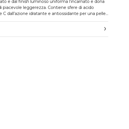
tato e dal finish luminoso uniforma l’incarnato e dona
di piacevole leggerezza. Contiene sfere di acido
e C dall’azione idratante e antiossidante per una pelle
pf15.