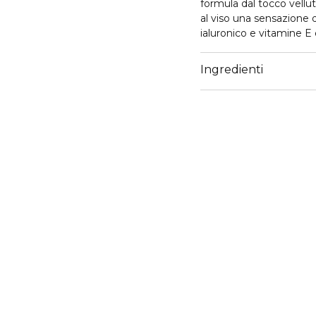
formula dal tocco vellu
al viso una sensazione 
ialuronico e vitamine E 
naturalmente radiosa. S
Ingredienti