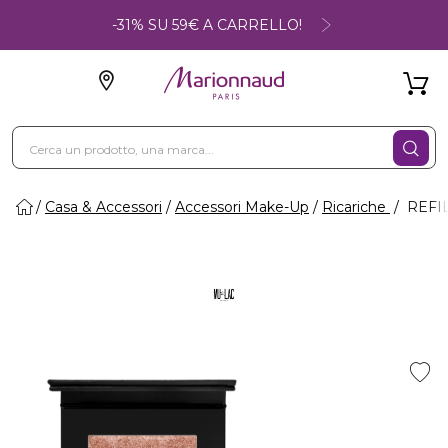
-31% SU 59€ A CARRELLO!
Casa & Accessori
Accessori Make-Up
Ricariche
REFIL