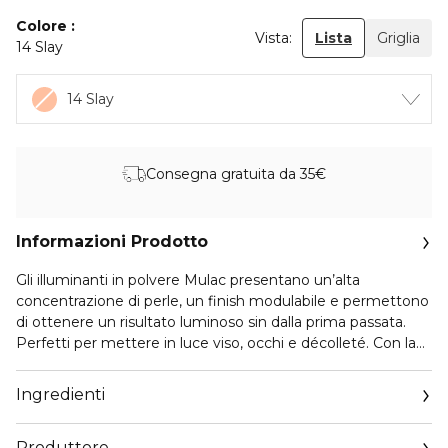
Colore
Vista:
Lista
Griglia
14 Slay
14 Slay
Consegna gratuita da 35€
Informazioni Prodotto
Gli illuminanti in polvere Mulac presentano un’alta
concentrazione di perle, un finish modulabile e permettono
di ottenere un risultato luminoso sin dalla prima passata.
Perfetti per mettere in luce viso, occhi e décolleté. Con la
loro formula vegan e ingredienti di origine naturale, questi
illuminanti regaleranno al tuo viso un risultato naturalmente
Ingredienti
radioso.
Glow Bunny è un illuminante in polvere color bianco/avorio
Produttore