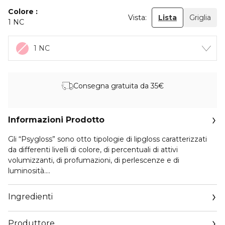
Colore
Vista:
Lista
Griglia
1 NC
1 NC
Consegna gratuita da 35€
Informazioni Prodotto
Gli “Psygloss” sono otto tipologie di lipgloss caratterizzati
da differenti livelli di colore, di percentuali di attivi
volumizzanti, di profumazioni, di perlescenze e di
luminosità.
NC è un lipgloss color latte semitrasparente con un finish
lucido ed un effetto rimpolpante. Grazie agli attivi
Ingredienti
volumizzanti e all'acido ialuronico, le labbra appaiono subito
più piene e idratate. Il suo aroma è dolce e vanigliato.
Produttore
FAKE è un lipgloss rosso semitrasparente, caratterizzato da