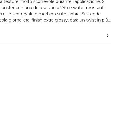
a texture molto scorrevole durante l'applicazione. Si
transfer con una durata sino a 24h e water resistant.
o 5ml, è scorrevole e morbido sulle labbra. Si stende
a giornaliera, finish extra glossy, darà un twist in più
dimensionalità delle labbra.
ersatili, iconici e senza tempo.
mente.
ics.com