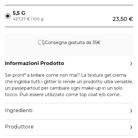
5,5 G
23,50 €
427,27 € / 100 g
Consegna gratuita da 35€
Informazioni Prodotto
Sei pront* a brillare come non mai? La texture gel crema
che ingloba tutti i glitter lo rende un prodotto ultra versatile,
un passepartout per cambiare ogni make-up in un solo
tocco. Può essere utilizzato come top coat e/o come
illuminante. Sbrizzarrisciti ad usarlo nei modi più creativi, per
un risultato d’effetto e sempre diverso.
Ingredienti
Produttore