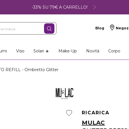
-33% SU 79€ A CARRELLO!
Blog
Negoz
umi
Viso
Solari ☀️
Make-Up
Novità
Corpo
 REFILL - Ombretto Glitter
RICARICA
MULAC