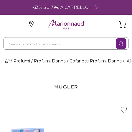
-33% SU 79€ A CARRELLO!
Profumi
Profumi Donna
Cofanetti Profumi Donna
AN