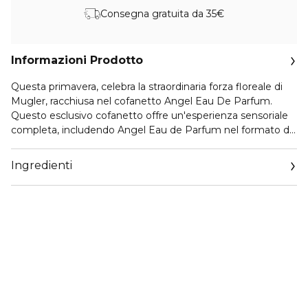
Consegna gratuita da 35€
Informazioni Prodotto
Questa primavera, celebra la straordinaria forza floreale di
Mugler, racchiusa nel cofanetto Angel Eau De Parfum.
Questo esclusivo cofanetto offre un'esperienza sensoriale
completa, includendo Angel Eau de Parfum nel formato da
25ml, accompagnato dalla lozione corpo da 50ml e dal gel
doccia da 50ml per un rituale di bellezza avvolgente. La
Ingredienti
fragranza Angel, icona fragranza caratterizzata dalla famiglia
olfattiva ambrata gourmand, si distingue per le sue note di
testa al bergamotto che sfumano in un cuore dolce di
pralina, per poi chiudersi in una scia profonda di patchouli e
vaniglia. Con questa creazione, Alien Eau de Parfum rivela
la sua natura solare attraverso l'essenza di bergamotto nelle
note di testa, la preziosità del gelsomino grandiflorum nel
cuore e il calore magnetico della vaniglia bourbon nelle
note di fondo.