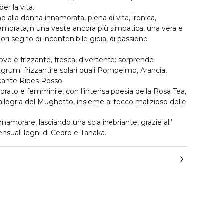
er la vita.
alla donna innamorata, piena di vita, ironica,
namorata,in una veste ancora più simpatica, una vera e
lori segno di incontenibile gioia, di passione
ove è frizzante, fresca, divertente: sorprende
umi frizzanti e solari quali Pompelmo, Arancia,
cante Ribes Rosso.
orato e femminile, con l’intensa poesia della Rosa Tea,
 l’allegria del Mughetto, insieme al tocco malizioso delle
innamorare, lasciando una scia inebriante, grazie all’
nsuali legni di Cedro e Tanaka.
a.it