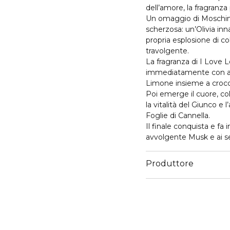
dell’amore, la fragranza p
Un omaggio di Moschino 
scherzosa: un’Olivia in
propria esplosione di co
travolgente.
La fragranza di I Love L
immediatamente con agr
Limone insieme a croc
Poi emerge il cuore, col
la vitalità del Giunco e
Foglie di Cannella.
Il finale conquista e fa 
avvolgente Musk e ai se
Produttore
Email
euroitalia.italy@euroitali