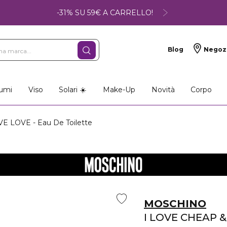
-31% SU 59€ A CARRELLO!
Blog
Negoz
umi
Viso
Solari ☀️
Make-Up
Novità
Corpo
E LOVE - Eau De Toilette
MOSCHINO
I LOVE CHEAP &