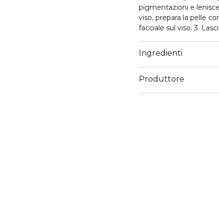
pigmentazioni e lenisce
viso, prepara la pelle c
facciale sul viso. 3. Las
Tampona delicatamente
Ingredienti
Produttore
Email
info@orientrade.com