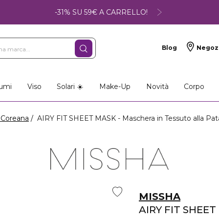
-31% SU 59€ A CARRELLO!
Blog
Negoz
umi
Viso
Solari ☀️
Make-Up
Novità
Corpo
 Coreana
AIRY FIT SHEET MASK - Maschera in Tessuto alla Pat
MISSHA
AIRY FIT SHEE