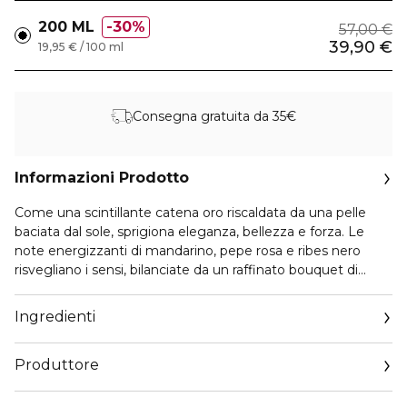
200 ML
30%
57,00 €
39,90 €
19,95 € / 100 ml
Consegna gratuita da 35€
Informazioni Prodotto
Come una scintillante catena oro riscaldata da una pelle
baciata dal sole, sprigiona eleganza, bellezza e forza. Le
note energizzanti di mandarino, pepe rosa e ribes nero
risvegliano i sensi, bilanciate da un raffinato bouquet di
gelsomino, boccioli di rosa e foglie di patchouli, per un finale
terroso ed elegante.
Ingredienti
Audace e indimenticabile, questa fragranza floreale legnosa
muschiata evoca la sensazione rinvigorente di una
Produttore
avventurosa evasione – Preparatevi ad esserne trasportati.
Email