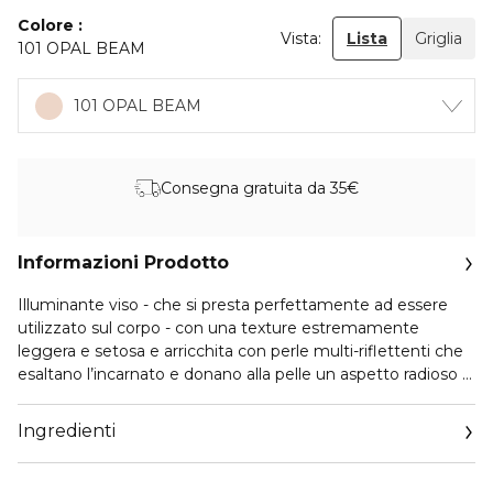
Colore
Vista:
Lista
Griglia
101 OPAL BEAM
101 OPAL BEAM
Consegna gratuita da 35€
Informazioni Prodotto
Illuminante viso - che si presta perfettamente ad essere
utilizzato sul corpo - con una texture estremamente
leggera e setosa e arricchita con perle multi-riflettenti che
esaltano l’incarnato e donano alla pelle un aspetto radioso e
sano.
La texture di Flush of Light™ è senza peso, altamente
Ingredienti
stratificabile e modulabile e si fonde sulla pelle
permettendo di ottenere l’intensità e l’effetto luminoso
desiderato. La sensorialità è straordinaria: inizialmente la