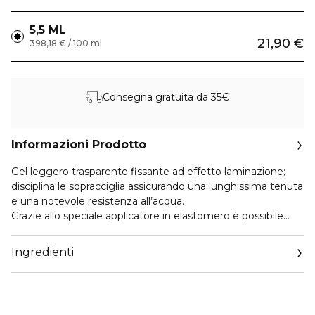
5,5 ML
21,90 €
398,18 € / 100 ml
Consegna gratuita da 35€
Informazioni Prodotto
Gel leggero trasparente fissante ad effetto laminazione;
disciplina le sopracciglia assicurando una lunghissima tenuta
e una notevole resistenza all’acqua.
Grazie allo speciale applicatore in elastomero è possibile
liftare le sopracciglia, pettinando i peli dalle radici fino alle
punte, anche le più piccole.
Ingredienti