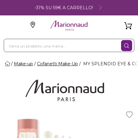
-31% SU 59€ A CARRELLO!
Make-up
Cofanetti Make-Up
MY SPLENDID EYE & CO