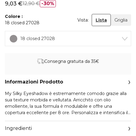
9,03 €
12,90 €
30%
Colore
Vista:
Lista
Griglia
18 closed 27028
18 closed 27028
Consegna gratuita da 35€
Informazioni Prodotto
My Silky Eyeshadow è estremamente comodo grazie alla
sua texture morbida e vellutata. Arricchito con olio
emolliente, la sua formula è modulabile e offre una
copertura eccellente per 8 ore. Personalizza e intensifica il
make-up dell'occhio a piacimento. 1,5 ml
Ingredienti
Vai su
https://www.marionnaud.it/etichetta-ambientale
e