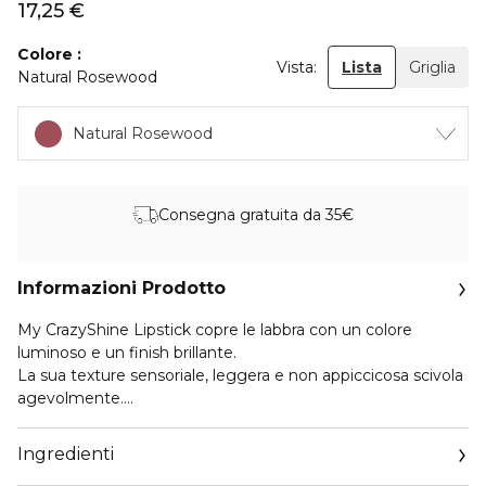
17,25 €
Colore
Vista:
Lista
Griglia
Natural Rosewood
Natural Rosewood
Consegna gratuita da 35€
Informazioni Prodotto
My CrazyShine Lipstick copre le labbra con un colore
luminoso e un finish brillante.
La sua texture sensoriale, leggera e non appiccicosa scivola
agevolmente.
Lascia una piacevole sensazione sulle labbra e le idrata. Non
potrai resistere alla sua fragranza deliziosa e alla confezione
Ingredienti
decisamente magnetica!