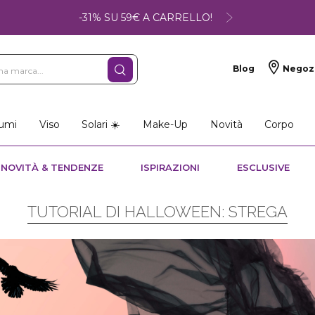
-31% SU 59€ A CARRELLO!
Blog
Negoz
umi
Viso
Solari ☀️
Make-Up
Novità
Corpo
NOVITÀ & TENDENZE
ISPIRAZIONI
ESCLUSIVE
TUTORIAL DI HALLOWEEN: STREGA