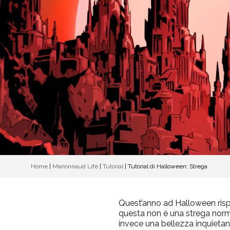
Home
|
Marionnaud Life
|
Tutorial
|
Tutorial di Halloween: Strega
Quest’anno ad Halloween risple
questa non è una strega norma
invece una bellezza inquietant