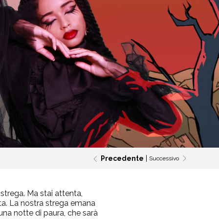
Precedente
Successivo
strega. Ma stai attenta,
nta. La nostra strega emana
una notte di paura, che sarà