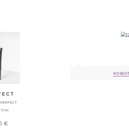
ACQUI
FECT
BPERFECT
 Viso
0 €