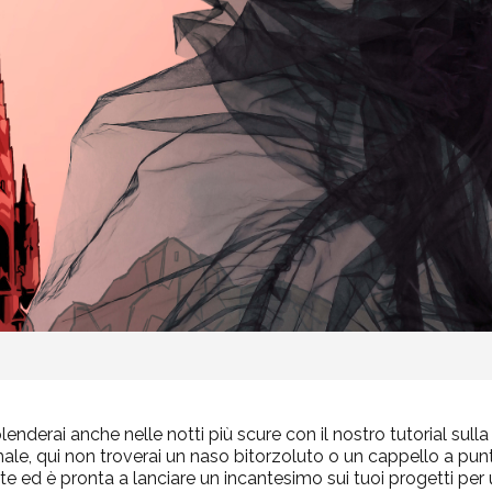
nderai anche nelle notti più scure con il nostro tutorial sulla 
le, qui non troverai un naso bitorzoluto o un cappello a pu
e ed è pronta a lanciare un incantesimo sui tuoi progetti per 