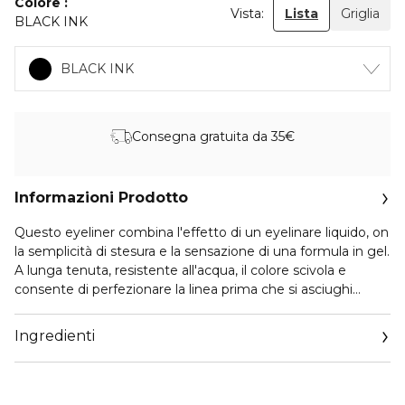
Colore
Vista:
Lista
Griglia
BLACK INK
BLACK INK
Consegna gratuita da 35€
Informazioni Prodotto
Questo eyeliner combina l'effetto di un eyelinare liquido, on
la semplicità di stesura e la sensazione di una formula in gel.
A lunga tenuta, resistente all'acqua, il colore scivola e
consente di perfezionare la linea prima che si asciughi
totalmente, rimanendo intatto, senza sbavare o andare
nelle pieghe. Consigli di Applicazione: prelevare il prodotto
Ingredienti
con la punta dell'Ultra Fine Eyeliner Brush. Rimuovere
l'eccesso prima di passare alla stesura sull'occhio, lavorando
velocemente prima che il prodotto si fissi asciugandosi. Per
rimuoverlo, utilizzare l'Instant Long-Wear Makeup