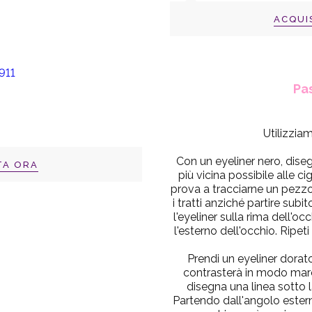
ACQUI
Pa
Utilizziam
Con un
eyeliner nero
, dise
TA ORA
più vicina possibile alle ci
prova a tracciarne un pezzo a
i tratti anziché partire subi
l'eyeliner sulla rima dell'o
l'esterno dell'occhio. Ripeti
Prendi un
eyeliner dorat
contrasterà in modo marca
disegna una linea sotto la
Partendo dall'angolo esterno