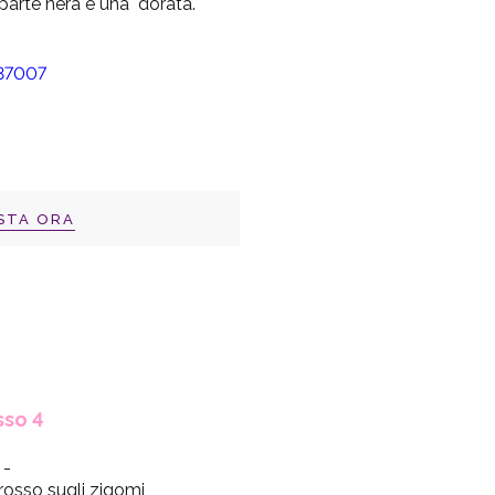
 parte nera e una dorata.
STA ORA
sso 4
-
 rosso sugli zigomi