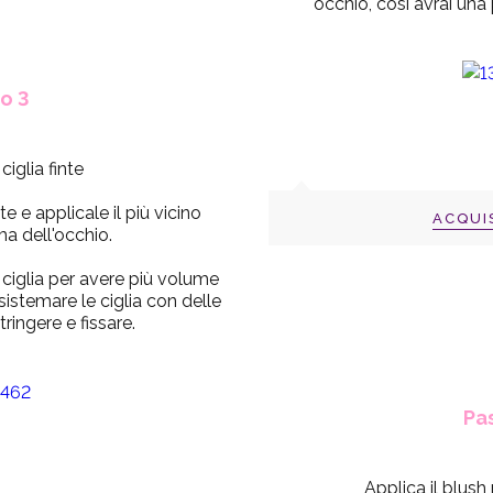
occhio, così avrai una
o 3
ciglia finte
nte e applicale il più vicino
ACQUI
ima dell'occhio.
ciglia per avere più volume
 sistemare le ciglia con delle
tringere e fissare.
Pa
Applica il blush