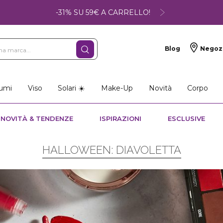
-31% SU 59€ A CARRELLO!
Blog
Negoz
umi
Viso
Solari ☀️
Make-Up
Novità
Corpo
NOVITÀ & TENDENZE
ISPIRAZIONI
ESCLUSIVE
HALLOWEEN: DIAVOLETTA