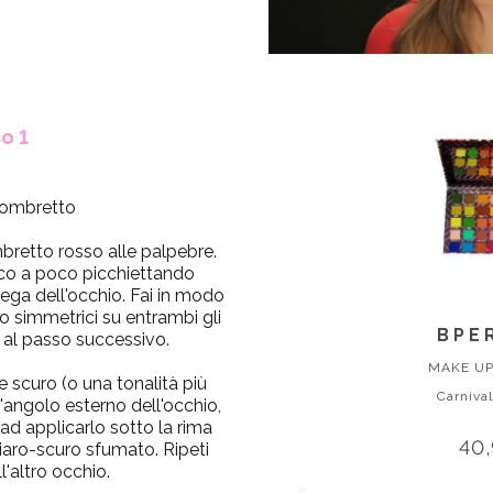
o 1
l'ombretto
bretto rosso
alle palpebre.
co a poco picchiettando
piega dell'occhio. Fai in modo
o simmetrici su entrambi gli
BPE
 al passo successivo.
MAKE UP
e scuro
(o una tonalità più
Carnival
l'angolo esterno dell'occhio,
ad applicarlo sotto la rima
40
hiaro-scuro sfumato. Ripeti
l'altro occhio.