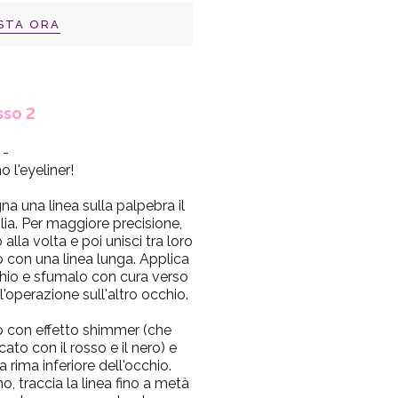
STA ORA
sso 2
-
o l'eyeliner!
gna una linea sulla palpebra il
glia. Per maggiore precisione,
lla volta e poi unisci tra loro
to con una linea lunga. Applica
cchio e sfumalo con cura verso
 l'operazione sull'altro occhio.
o
con effetto shimmer (che
to con il rosso e il nero) e
 rima inferiore dell'occhio.
, traccia la linea fino a metà