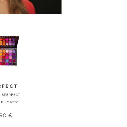
RFECT
 BPERFECT
 III Palette
,90 €