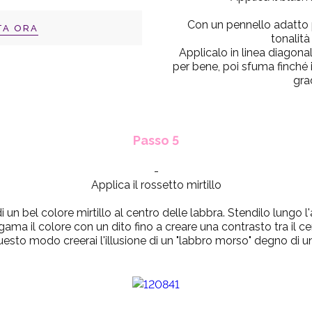
Con un pennello adatto p
TA ORA
tonalità
Applicalo in linea diagona
per bene, poi sfuma finché i
gra
Passo 5
-
Applica il rossetto mirtillo
i un bel colore mirtillo al centro delle labbra. Stendilo lungo 
gama il colore con un dito fino a creare una contrasto tra il cen
uesto modo creerai l'illusione di un "labbro morso" degno di u