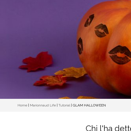
Home
|
Marionnaud Life
|
Tutorial
|
GLAM HALLOWEEN
Chi l'ha de