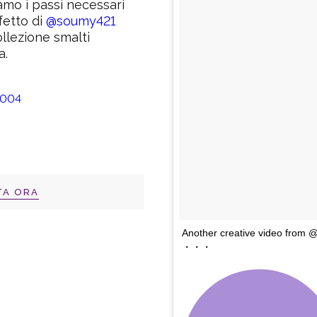
iamo i passi necessari
fetto di
@soumy421
ollezione smalti
a.
TA ORA
Another creative video from
・・・