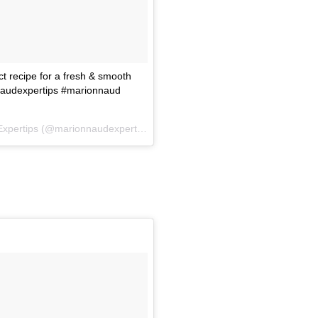
t recipe for a fresh & smooth
naudexpertips #marionnaud
xpertips
(@marionnaudexpertips) on
Apr 9, 2018 at 2:19am PDT