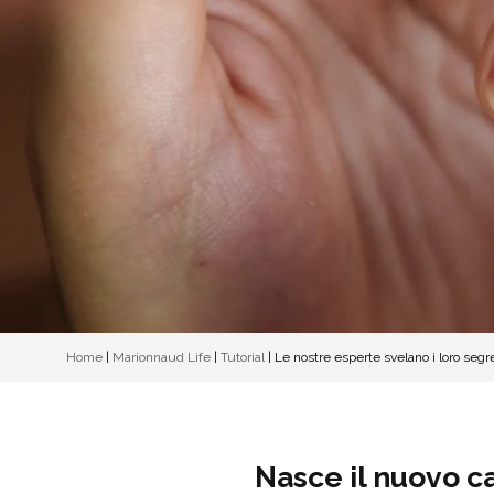
Home
|
Marionnaud Life
|
Tutorial
|
Le nostre esperte svelano i loro segre
Nasce il nuovo ca