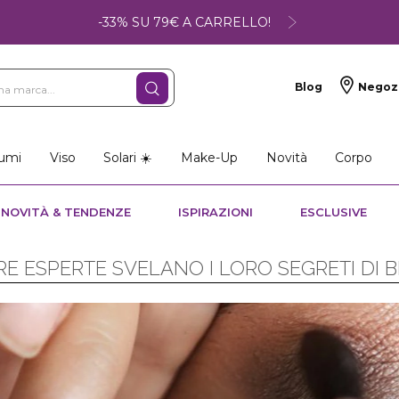
-33% SU 79€ A CARRELLO!
Blog
Negoz
umi
Viso
Solari ☀️
Make-Up
Novità
Corpo
NOVITÀ & TENDENZE
ISPIRAZIONI
ESCLUSIVE
E ESPERTE SVELANO I LORO SEGRETI DI 