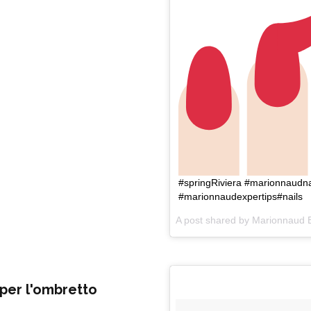
#springRiviera #marionnaudna
#marionnaudexpertips#nails
A post shared by
Marionnaud E
 per l'ombretto