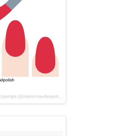
ilpolish
xpertips
(@marionnaudexpertips) on
May 13, 2018 at 10:24am PDT