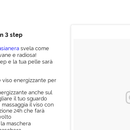
in 3 step
sianera
svela come
vane e radiosa!
ep e la tua pelle sarà
 viso energizzante per
nergizzante anche sul
liare il tuo sguardo
, massaggia il viso con
zione
4h che farà
2
volto
o la maschera