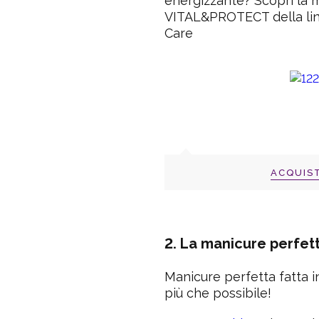
energizzante? Scopri la
VITAL&PROTECT della li
Care
ACQUIS
2. La manicure perfet
Manicure perfetta fatta 
più che possibile!