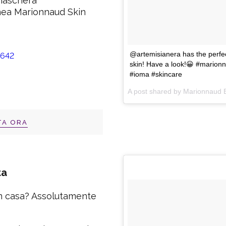
 maschera
nea Marionnaud Skin
@artemisianera has the perfec
skin! Have a look!😀 #marion
#ioma #skincare
A post shared by
Marionnaud E
TA ORA
ta
in casa? Assolutamente