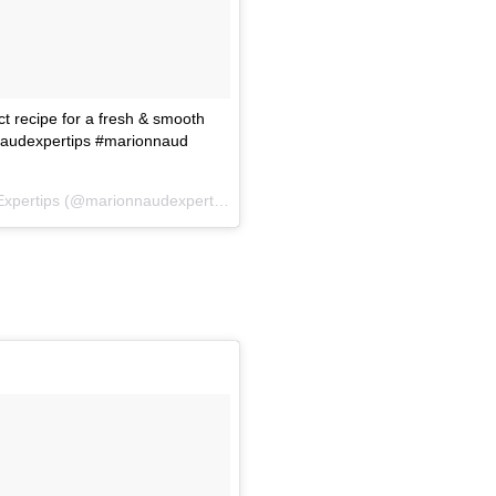
t recipe for a fresh & smooth
naudexpertips #marionnaud
xpertips
(@marionnaudexpertips) on
Apr 9, 2018 at 2:19am PDT