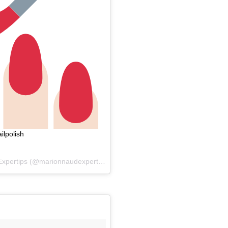
ilpolish
xpertips
(@marionnaudexpertips) on
May 13, 2018 at 10:24am PDT