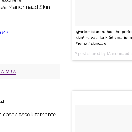
 maschera
nea Marionnaud Skin
@artemisianera has the perfec
skin! Have a look!😀 #marion
#ioma #skincare
A post shared by
Marionnaud E
TA ORA
ta
in casa? Assolutamente