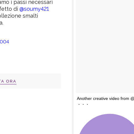
iamo i passi necessari
fetto di
@soumy421
ollezione smalti
a.
TA ORA
Another creative video from
・・・