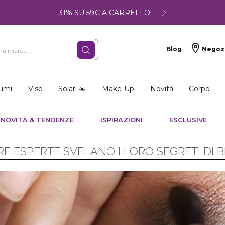
-31% SU 59€ A CARRELLO!
Blog
Negoz
umi
Viso
Solari ☀️
Make-Up
Novità
Corpo
NOVITÀ & TENDENZE
ISPIRAZIONI
ESCLUSIVE
E ESPERTE SVELANO I LORO SEGRETI DI 