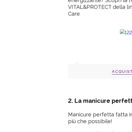
energizzante? Scopri la
VITAL&PROTECT della li
Care
ACQUIS
2. La manicure perfet
Manicure perfetta fatta 
più che possibile!