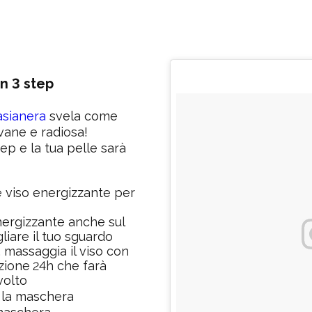
in 3 step
sianera
svela come
vane e radiosa!
ep e la tua pelle sarà
 viso energizzante per
nergizzante anche sul
liare il tuo sguardo
, massaggia il viso con
zione
4h che farà
2
volto
o la maschera