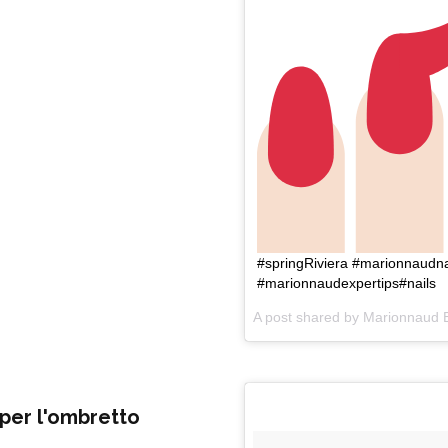
#springRiviera #marionnaudna
#marionnaudexpertips#nails
A post shared by
Marionnaud E
 per l'ombretto