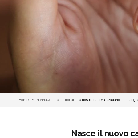
Home
|
Marionnaud Life
|
Tutorial
|
Le nostre esperte svelano i loro segre
Nasce il nuovo ca