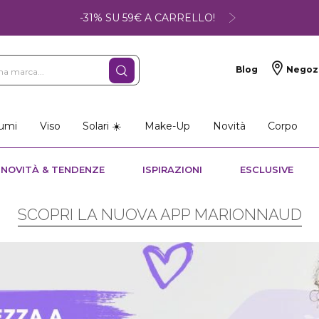
-31% SU 59€ A CARRELLO!
Blog
Negoz
umi
Viso
Solari ☀️
Make-Up
Novità
Corpo
NOVITÀ & TENDENZE
ISPIRAZIONI
ESCLUSIVE
SCOPRI LA NUOVA APP MARIONNAUD